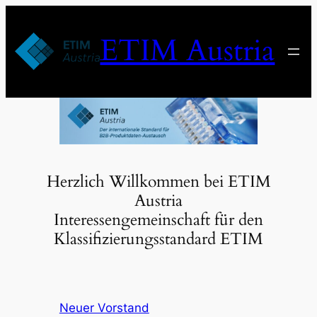
Zum
Inhalt
ETIM Austria
springen
Herzlich Willkommen bei ETIM
Austria
Interessengemeinschaft für den
Klassifizierungsstandard ETIM
Neuer Vorstand