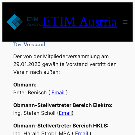
Zum
Inhalt
ETIM Austria
springen
Der Vorstand
Der von der Mitgliederversammlung am
29.01.2026 gewählte Vorstand vertritt den
Verein nach außen:
Obmann:
Peter Benisch (
Email
)
Obmann-Stellvertreter Bereich Elektro:
Ing. Stefan Scholl (
Email
)
Obmann-Stellvertreter Bereich HKLS:
Ing. Harald Strobl, MBA (
Email
)