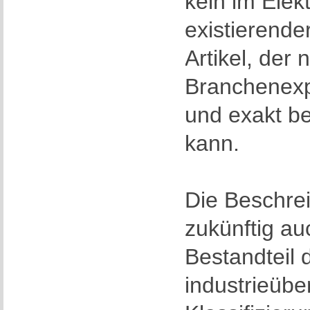
kein im Elek
existierende
Artikel, der 
Branchenexp
und exakt b
kann.
Die Beschre
zukünftig au
Bestandteil 
industrieübe