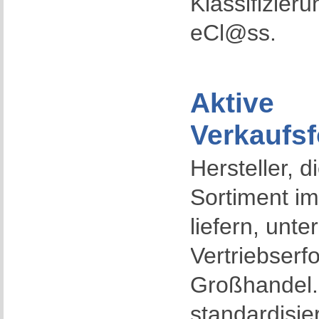
Klassifizier
eCl@ss.
Aktive
Verkaufs
Hersteller, 
Sortiment i
liefern, unte
Vertriebserf
Großhandel.
standardisie